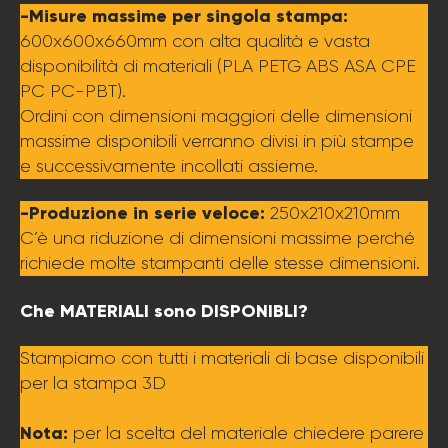
-Misure massime per singola stampa:
600x600x660mm con alta qualità e vasta
disponibilità di materiali (PLA PETG ABS ASA CPE
PC PC-PBT).
Ordini con dimensioni maggiori delle dimensioni
massime disponibili verranno divisi in più stampe
e successivamente incollati assieme.
-Produzione in serie veloce:
250x210x210mm
C’è una riduzione di dimensioni massime perché
richiede molte stampanti delle stesse dimensioni.
Che MATERIALI sono DISPONIBLI?
Stampiamo con tutti i materiali di base disponibili
per la stampa 3D
Nota:
per la scelta del materiale chiedere parere