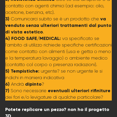
contatto con agenti chimici (ad esempio: olio,
acetone, benzina, etc).
3)
va
Comunicarci subito se è un prodotto che
venduto senza ulteriori trattamenti dal punto
di vista estetico
.
4) FOOD SAFE/MEDICAL:
va specificato se
l’ambito di utilizzo richiede specifiche certificazioni
come contatto con alimenti (usa e getta o meno
e la temperatura lavaggio) o ambiente medico
(contatto col corpo o presenza radiazioni).
5) Tempistiche:
urgente? se non urgente le si
indichi in maniera indicativa
6)
dipinto
Andrà
?
7)
eventuali ulteriori rifiniture
Sono necessarie
dei fori e/o levigature di qualche particolare?
Potete replicare un pezzo? non ho il progetto
3D