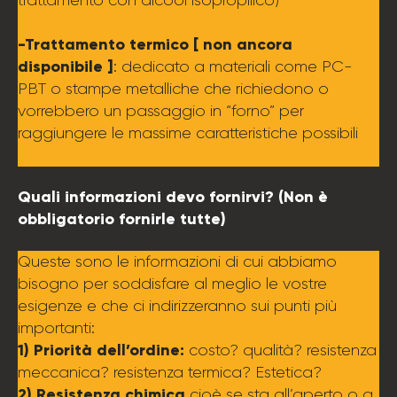
-Trattamento termico [ non ancora
disponibile ]
: dedicato a materiali come PC-
PBT o stampe metalliche che richiedono o
vorrebbero un passaggio in “forno” per
raggiungere le massime caratteristiche possibili
Quali informazioni devo fornirvi? (Non è
obbligatorio fornirle tutte)
Queste sono le informazioni di cui abbiamo
bisogno per soddisfare al meglio le vostre
esigenze e che ci indirizzeranno sui punti più
importanti:
1) Priorità dell’ordine:
costo? qualità? resistenza
meccanica? resistenza termica? Estetica?
2) Resistenza chimica
cioè se sta all’aperto o a