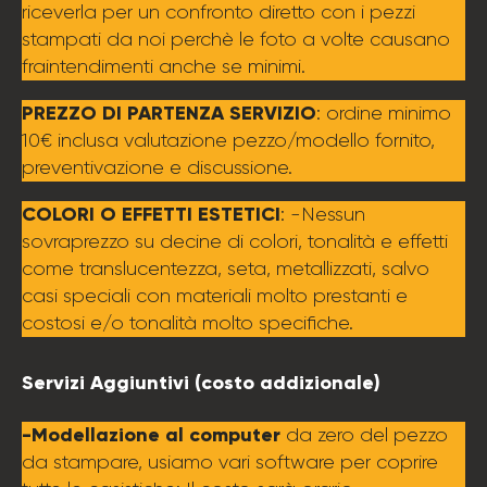
riceverla per un confronto diretto con i pezzi
stampati da noi perchè le foto a volte causano
fraintendimenti anche se minimi.
PREZZO DI PARTENZA SERVIZIO
: ordine minimo
10€ inclusa valutazione pezzo/modello fornito,
preventivazione e discussione.
COLORI O EFFETTI ESTETICI
: -Nessun
sovraprezzo su decine di colori, tonalità e effetti
come translucentezza, seta, metallizzati, salvo
casi speciali con materiali molto prestanti e
costosi e/o tonalità molto specifiche.
Servizi Aggiuntivi (costo addizionale)
-Modellazione al computer
da zero del pezzo
da stampare, usiamo vari software per coprire