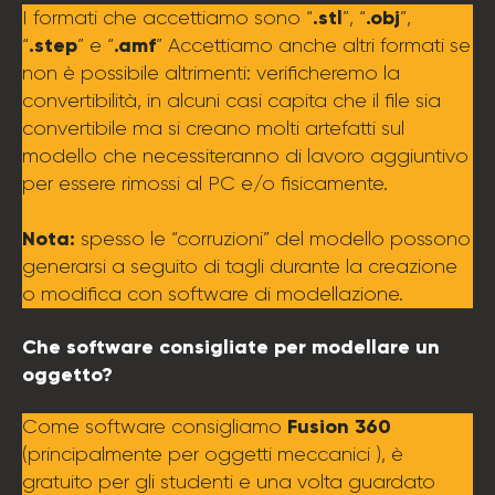
.stl
.obj
I formati che accettiamo sono “
”, “
”,
.step
.amf
“
” e “
” Accettiamo anche altri formati se
non è possibile altrimenti: verificheremo la
convertibilità, in alcuni casi capita che il file sia
convertibile ma si creano molti artefatti sul
modello che necessiteranno di lavoro aggiuntivo
per essere rimossi al PC e/o fisicamente.
Nota:
spesso le “corruzioni” del modello possono
generarsi a seguito di tagli durante la creazione
o modifica con software di modellazione.
Che software consigliate per modellare un
oggetto?
Fusion 360
Come software consigliamo
(principalmente per oggetti meccanici ), è
gratuito per gli studenti e una volta guardato