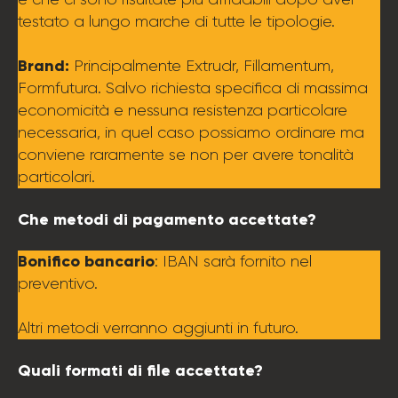
testato a lungo marche di tutte le tipologie.
Brand:
Principalmente Extrudr, Fillamentum,
Formfutura. Salvo richiesta specifica di massima
economicità e nessuna resistenza particolare
necessaria, in quel caso possiamo ordinare ma
conviene raramente se non per avere tonalità
particolari.
Che metodi di pagamento accettate?
Bonifico bancario
: IBAN sarà fornito nel
preventivo.
Altri metodi verranno aggiunti in futuro.
Quali formati di file accettate?