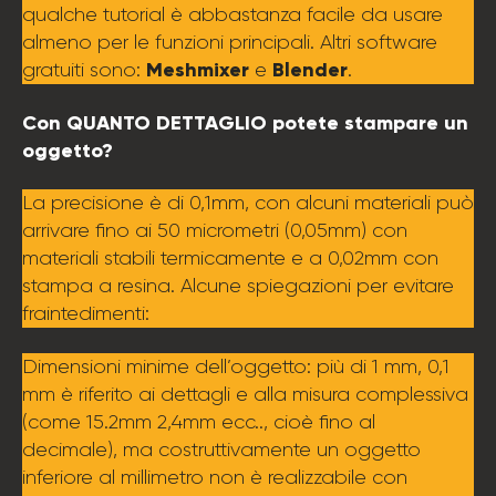
qualche tutorial è abbastanza facile da usare
almeno per le funzioni principali. Altri software
Meshmixer
Blender
gratuiti sono:
e
.
Con QUANTO DETTAGLIO potete stampare un
oggetto?
La precisione è di 0,1mm, con alcuni materiali può
arrivare fino ai 50 micrometri (0,05mm) con
materiali stabili termicamente e a 0,02mm con
stampa a resina. Alcune spiegazioni per evitare
fraintedimenti:
Dimensioni minime dell’oggetto: più di 1 mm, 0,1
mm è riferito ai dettagli e alla misura complessiva
(come 15.2mm 2,4mm ecc.., cioè fino al
decimale), ma costruttivamente un oggetto
inferiore al millimetro non è realizzabile con