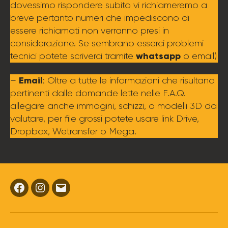
dovessimo rispondere subito vi richiameremo a
breve pertanto numeri che impediscono di
essere richiamati non verranno presi in
considerazione. Se sembrano esserci problemi
whatsapp
tecnici potete scriverci tramite
o email)
Email
–
: Oltre a tutte le informazioni che risultano
pertinenti dalle domande lette nelle F.A.Q.
allegare anche immagini, schizzi, o modelli 3D da
valutare, per file grossi potete usare link Drive,
Dropbox, Wetransfer o Mega.
Facebook
Instagram
Email