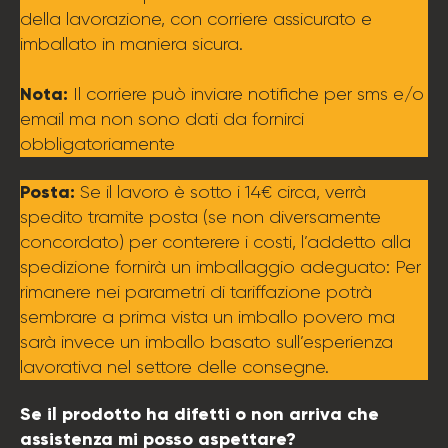
della lavorazione, con corriere assicurato e
imballato in maniera sicura.
Nota:
Il corriere può inviare notifiche per sms e/o
email ma non sono dati da fornirci
obbligatoriamente
Posta:
Se il lavoro è sotto i 14€ circa, verrà
spedito tramite posta (se non diversamente
concordato) per conterere i costi, l’addetto alla
spedizione fornirà un imballaggio adeguato: Per
rimanere nei parametri di tariffazione potrà
sembrare a prima vista un imballo povero ma
sarà invece un imballo basato sull’esperienza
lavorativa nel settore delle consegne.
Se il prodotto ha difetti o non arriva che
assistenza mi posso aspettare?