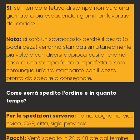
SI
, se il tempo effettivo di stampa non dura una
giornata o più escludendo i giorni non lavorativi
del corriere.
Nota:
ci sarà un sovraccosto perchè il pezzo (o i
pochi pezzi) verranno stampati simultaneamente
più volte e con diversi approcci così anche nel
caso di una stampa fallita o imperfetta ci sarà
comunque un’altra stampante con il pezzo
pronto da spedire o consegnare.
Come verrà spedito l’ordine e in quanto
tempo?
Per le spedizioni servono:
nome, cognome, via,
civico, CAP, città, sigla provincia.
Pacchi:
Verrà spedito in 24 o 48 ore dal termine