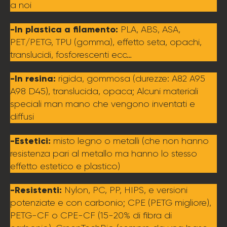
a noi
-In plastica a filamento:
PLA, ABS, ASA,
PET/PETG, TPU (gomma), effetto seta, opachi,
translucidi, fosforescenti ecc…
-In resina:
rigida, gommosa (durezze: A82 A95
A98 D45), translucida, opaca; Alcuni materiali
speciali man mano che vengono inventati e
diffusi
-Estetici:
misto legno o metalli (che non hanno
resistenza pari al metallo ma hanno lo stesso
effetto estetico e plastico)
-Resistenti:
Nylon, PC, PP, HIPS, e versioni
potenziate e con carbonio; CPE (PETG migliore),
PETG-CF o CPE-CF (15-20% di fibra di