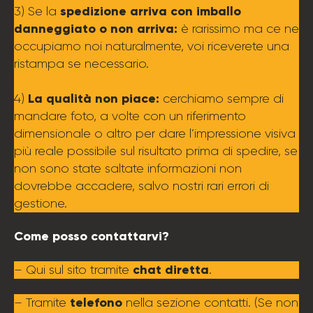
spedizione arriva con imballo
3) Se la
danneggiato o non arriva:
è rarissimo ma ce ne
occupiamo noi naturalmente, voi riceverete una
ristampa se necessario.
La qualità non piace:
4)
cerchiamo sempre di
mandare foto, a volte con un riferimento
dimensionale o altro per dare l’impressione visiva
più reale possibile sul risultato prima di spedire, se
non sono state saltate informazioni non
dovrebbe accadere, salvo nostri rari errori di
gestione.
Come posso contattarvi?
chat diretta
– Qui sul sito tramite
.
telefono
– Tramite
nella sezione contatti. (Se non