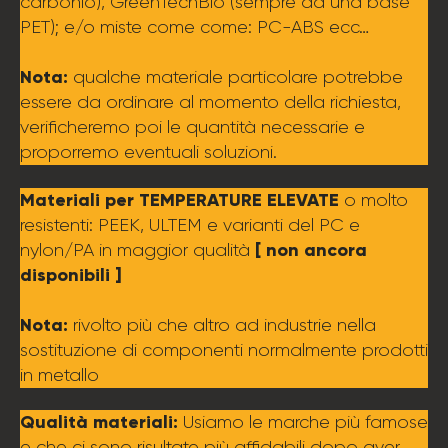
carbonio), GreenTechBio (sempre da una base
PET); e/o miste come come: PC-ABS ecc…
Nota:
qualche materiale particolare potrebbe
essere da ordinare al momento della richiesta,
verificheremo poi le quantità necessarie e
proporremo eventuali soluzioni.
Materiali per TEMPERATURE ELEVATE
o molto
resistenti: PEEK, ULTEM e varianti del PC e
[ non ancora
nylon/PA in maggior qualità
disponibili ]
Nota:
rivolto più che altro ad industrie nella
sostituzione di componenti normalmente prodotti
in metallo
Qualità materiali:
Usiamo le marche più famose
e che ci sono risultate più affidabili dopo aver