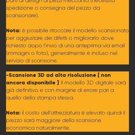
parti di design di pezzi meccanici (necessita
spedizione o consegna del pezzo da
scansionare).
Nota:
è possibile ritoccare il modello scansionato
per aggiustare dei difetti o migliorarlo dove
richiesto dopo l’invio di una anteprima via email
(immagini o foto), generalmente è incluso nel
servizio di scansione.
-Scansione 3D ad alta risoluzione [ non
ancora disponibile ]
Il modello 3D digitale sarà
già definitivo e con margine di errore pari a
quello della stampa stessa.
Nota:
il costo dell’attrezzatura è elevato quindi il
prezzo sarà maggiore della scansione
economica naturalmente.