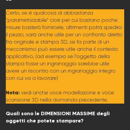
Certo, se è qualcosa di abbastanza
“parametrizzabile” cioè per cui bastano poche
misure basterà fornircele, altrimenti potrà spedirci
il pezzo, sarà anche utile per un confronto diretto
fra originale e stampa 3D, se fa parte di un
meccanismo può essere utile anche il contesto
applicativo, (ad esempio se l’oggetto della
stampa fosse un ingranaggio sarebbe utile
avere un riscontro con un ingranaggio integro
con cui va a lavorare)
Nota:
vedi anche voce modellazione e voce
scansione 3D nella domanda precedente.
Quali sono le DIMENSIONI MASSIME degli
oggetti che potete stampare?