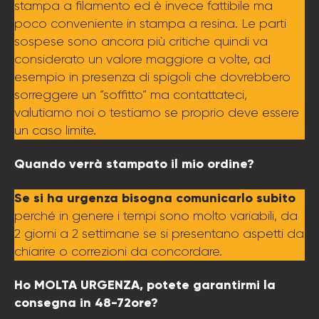
stampa a filamento ed è invece fattibile ma
poco conveniente in stampa a resina. Le parti
sospese sono ancora più critiche quindi va
considerato un valore maggiore a volte, ad
esempio in presenza di spigoli che dovrebbero
sorreggere un “soffitto” ma contattateci,
valutiamo noi o testiamo se proprio deve essere
un caso limite.
Quando verrà stampato il mio ordine?
Se si ha urgenza bisogna comunicarlo subito
perché in genere i tempi sono molto variabili, da
2 giorni a 2 settimane se si presentano aspetti da
chiarire o correzioni da concordare.
Ho MOLTA URGENZA, potete garantirmi la
consegna in 48-72ore?