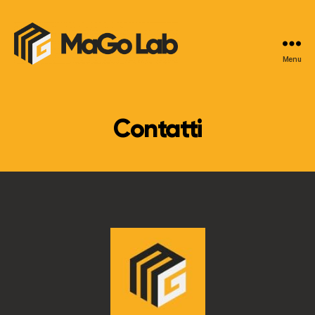
Menu
MaGo
Lab
Contatti