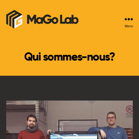
Menu
MaGo
Lab
Qui sommes-nous?